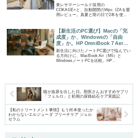
東レサマーシールド採用の
COKAGE+と、自動開閉のWpc. IZAを愛
用レビュー。真夏と雨の日で2本を使い
分ける理由を、遮熱・撥水・携帯性の違
いや濡れた傘の持ち歩き方とともに紹介
します。
【新生活のPC選び】Macの「完
グッズ
成度」か、Windowsの「自由
度」か。HP OmniBook 7 Aero
を選んだリアルな理由
新生活に向けたノートPC選びで悩んでい
る方向けに、MacBook Air（M5）と
WindowsノートPCを比較。HP
OmniBook 7 Aeroを実際に選んだ理由
を、スペック・ポート構成・画面の見や
すさなど使い勝手の観点からわかりやす
く解説します。
猫が血尿を出した日。獣医さんおすすめサプリ
「フェルロ」と初期の尿路結石ケア実践記
【私のトリートメント事情】もう何本使ったか
わからないエルジューダ ブリーチケア ジェル
セラム