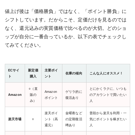
値上げ後は「価格勝負」ではなく、「ポイント勝負」に
シフトしています。だからこそ、定価だけを見るのでは
なく、還元込みの実質価格で比べるのが大切。どのショ
ップが自分に一番合っているか、以下の表でチェックし
てみてください。
ECサイ
新定価
主要ポイ
在庫の傾向
こんな人にオススメ！
ト
購入
ント
○（直
とにかくラクに、いつも
Amazon
ゲリラ的に
Amazon
販の
のアカウントで買いたい
ポイント
復活あり
み）
人
楽天ポイ
金曜夜など
普段から楽天を利用・一
楽天市場
○
ント（高
の定期復活
気にポイントを稼ぎたい
還元）
噂あり
人