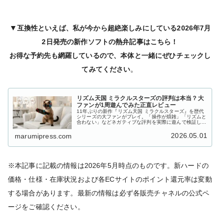
▼
互換性といえば、私が今から超絶楽しみにしている2026年7月
2日発売の新作ソフトの熱弁記事はこちら！
お得な予約先も網羅しているので、本体と一緒にぜひチェックし
。
てみてください
リズム天国 ミラクルスターズの評判は本当？大
ファンが1周遊んでみた正直レビュー
11年ぶりの新作『リズム天国 ミラクルスターズ』を歴代
シリーズの大ファンがプレイ。「操作が煩雑」「リズムと
合わない」などネガティブな評判を実際に遊んで検証しま
した。買うべき人・待つべき人も正直にお答えします。
2026.05.01
marumipress.com
※本記事に記載の情報は2026年5月時点のものです。新ハードの
価格・仕様・在庫状況および各ECサイトのポイント還元率は変動
する場合があります。最新の情報は必ず各販売チャネルの公式ペ
ージをご確認ください。