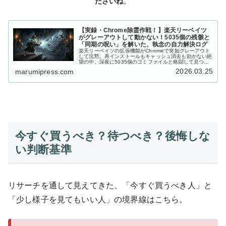
。
ださいね
【実録・Chrome除霊作戦！】楽天リーベイツ
がグレーアウトして動かない！5035個の残骸と
「同期の呪い」を解いた、執念の自力解決ログ
楽天リーベイツの拡張機能がChromeで突如グレーアウト
して沈黙。再インストールもキャッシュ消去も効かない絶
望の中、深夜に5035個のゴミファイルと格闘して見つけ
た「真犯人」とは？Windowsの管理者権限とcmd（コマン
2026.03.25
marumipress.com
ドプロンプト）を武器に、同期の呪いを解いた全記録を公
開。
今すぐ買うべき？待つべき？後悔しな
い判断基準
リサーチを通して見えてきた、「今すぐ買うべき人」と
「少し様子を見てもいい人」の境界線はこちら。