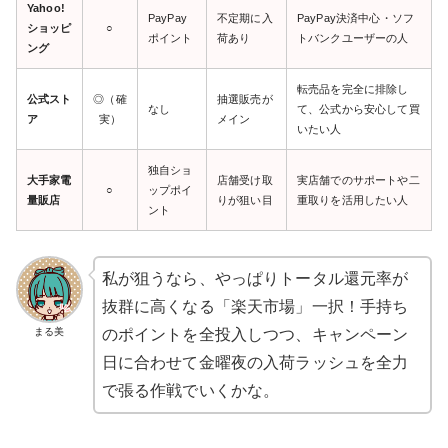
Yahoo!
PayPay
不定期に入
PayPay決済中心・ソフ
ショッピ
○
ポイント
荷あり
トバンクユーザーの人
ング
転売品を完全に排除し
公式スト
◎（確
抽選販売が
なし
て、公式から安心して買
ア
実）
メイン
いたい人
独自ショ
大手家電
店舗受け取
実店舗でのサポートや二
○
ップポイ
量販店
りが狙い目
重取りを活用したい人
ント
私が狙うなら、やっぱりトータル還元率が
抜群に高くなる「楽天市場」一択！手持ち
まる美
のポイントを全投入しつつ、キャンペーン
日に合わせて金曜夜の入荷ラッシュを全力
で張る作戦でいくかな。