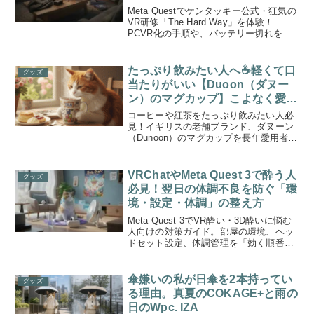
由
Meta Questでケンタッキー公式・狂気の
VR研修「The Hard Way」を体験！
PCVR化の手順や、バッテリー切れを防
ぐAMVR製給電リンクケーブルの使用感
をレポ。純正品よりお得に快適なVR環境
を整えるコツを紹介します。
たっぷり飲みたい人へ☕軽くて口
グッズ
当たりがいい【Duoon（ダヌー
ン）のマグカップ】こよなく愛す
る、まる美がレビュー
コーヒーや紅茶をたっぷり飲みたい人必
見！イギリスの老舗ブランド、ダヌーン
（Dunoon）のマグカップを長年愛用者が
徹底レビュー。大容量なのに驚くほど軽
い理由と、口当たりの良い飲み口の秘密
を解説します。
VRChatやMeta Quest 3で酔う人
グッズ
必見！翌日の体調不良を防ぐ「環
境・設定・体調」の整え方
Meta Quest 3でVR酔い・3D酔いに悩む
人向けの対策ガイド。部屋の環境、ヘッ
ドセット設定、体調管理を「効く順番」
で整えて、短時間プレイでも快適に楽し
むコツを紹介します。
傘嫌いの私が日傘を2本持ってい
グッズ
る理由。真夏のCOKAGE+と雨の
日のWpc. IZA