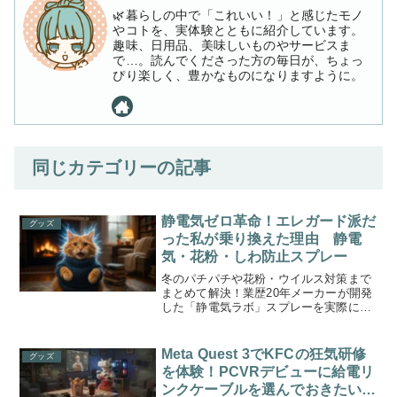
🌿暮らしの中で「これいい！」と感じたモノ
やコトを、実体験とともに紹介しています。
趣味、日用品、美味しいものやサービスま
で…。読んでくださった方の毎日が、ちょっ
ぴり楽しく、豊かなものになりますように。
同じカテゴリーの記事
静電気ゼロ革命！エレガード派だ
グッズ
った私が乗り換えた理由 静電
気・花粉・しわ防止スプレー
冬のパチパチや花粉・ウイルス対策まで
まとめて解決！業歴20年メーカーが開発
した「静電気ラボ」スプレーを実際に使
ってレビュー。静電気防止、しわ予防、
布製品ケアまで1本でOKの万能アイテム
です。
Meta Quest 3でKFCの狂気研修
グッズ
を体験！PCVRデビューに給電リ
ンクケーブルを選んでおきたい理