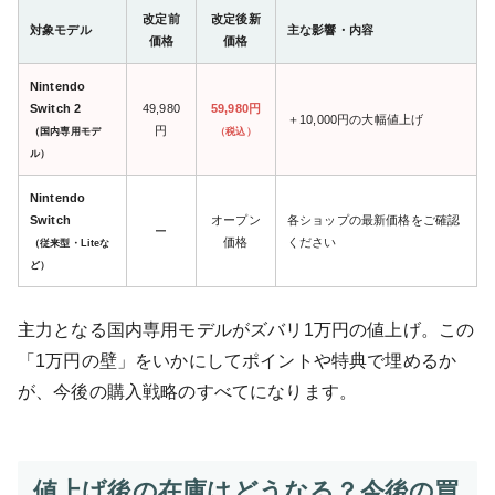
改定前
改定後新
対象モデル
主な影響・内容
価格
価格
Nintendo
Switch 2
49,980
59,980円
＋10,000円の大幅値上げ
円
（国内専用モデ
（税込）
ル）
Nintendo
Switch
オープン
各ショップの最新価格をご確認
ー
価格
ください
（従来型・Liteな
ど）
主力となる国内専用モデルがズバリ1万円の値上げ。この
「1万円の壁」をいかにしてポイントや特典で埋めるか
が、今後の購入戦略のすべてになります。
値上げ後の在庫はどうなる？今後の買