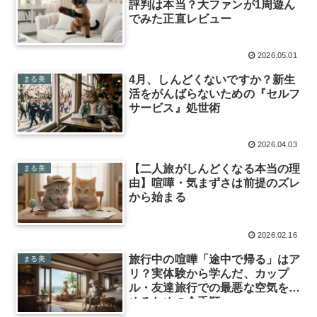
評判は本当？大ファンが1周遊ん
でみた正直レビュー
2026.05.01
4月、しんどくないですか？新生
まる美
活をがんばらないための『セルフ
サービス』処世術
2026.04.03
【二人旅がしんどくなる本当の理
まる美
由】喧嘩・気まずさは前提のズレ
から始まる
2026.02.16
旅行中の喧嘩「途中で帰る」はア
まる美
リ？実体験から学んだ、カップ
ル・友達旅行での最悪な空気を収
めるための全手順