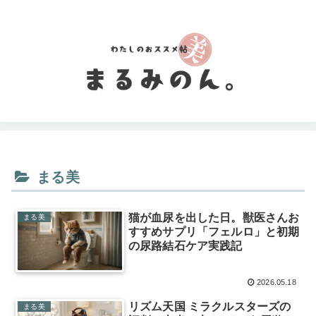
まる美
猫が血尿を出した日。獣医さんお
まる美
すすめサプリ「フェルロ」と初期
の尿路結石ケア実践記
2026.05.18
リズム天国 ミラクルスターズの
まる美