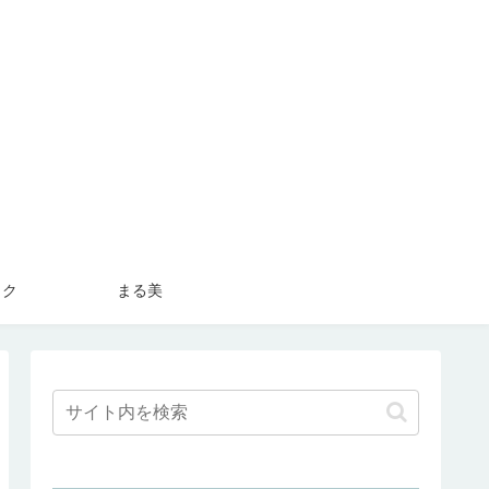
スク
まる美