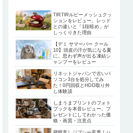
TIRTIRルビーメッシュクッ
ションをレビュー。レッド
との違いと「1段暗め」が
しっくりきた理由
【デミ サマーバー クール
10】頭皮の汗が気になる夏
に。思わず声が出る凍結シ
ャンプーをレビュー
リネットジャパンで古いパ
ソコン3台を処分してみ
た！0円回収とHDD取り外
し体験談
しまうまプリントのフォト
ブックを本音レビュー。プ
レゼントにしてわかった価
格・画質・注意点
寝癖直しジプシー卒業！ハ