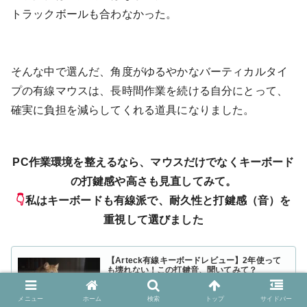
トラックボールも合わなかった。
そんな中で選んだ、角度がゆるやかなバーティカルタイ
プの有線マウスは、長時間作業を続ける自分にとって、
確実に負担を減らしてくれる道具になりました。
PC作業環境を整えるなら、マウスだけでなくキーボード
の打鍵感や高さも見直してみて。
👇
私はキーボードも有線派で、耐久性と打鍵感（音）を
重視して選びました
【Arteck有線キーボードレビュー】2年使って
も壊れない！この打鍵音、聞いてみて？
Arteck有線キーボードを2年間ほぼ毎日使用した実体験レ
ビュー。耐久性や打鍵音、バックライトの印象、デメリッ
トまで正直に解説します。価格帯を考えた完成度や向いて
メニュー
ホーム
検索
トップ
サイドバー
いる人・向かない人も紹介。