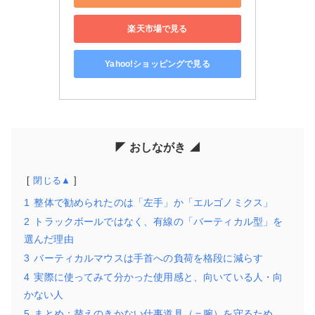
楽天市場で見る
Yahoo!ショッピングで見る
◤ おしながき ◢
閉じる▲
1
整体で勧められたのは「左手」か「エルゴノミクス」
2
トラックボールではなく、有線の「バーティカル型」を
選んだ理由
3
バーティカルマウスは手首への負荷を格段に減らす
4
実際に使ってみて分かった使用感と、向いている人・向
かない人
5
まとめ：替えのきかない仕事道具（＝腕）を守るため